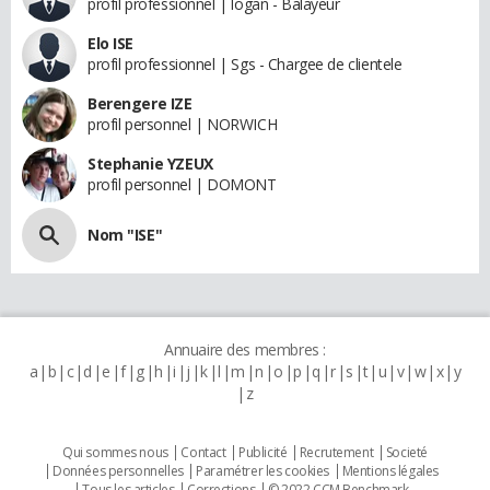
profil professionnel | logan - Balayeur
Elo ISE
profil professionnel | Sgs - Chargee de clientele
Berengere IZE
profil personnel | NORWICH
Stephanie YZEUX
profil personnel | DOMONT
Nom "ISE"
Annuaire des membres :
a
b
c
d
e
f
g
h
i
j
k
l
m
n
o
p
q
r
s
t
u
v
w
x
y
z
Qui sommes nous
Contact
Publicité
Recrutement
Societé
Données personnelles
Paramétrer les cookies
Mentions légales
Tous les articles
Corrections
© 2022 CCM Benchmark