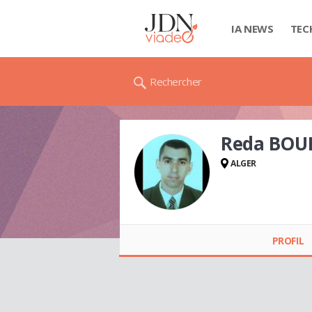
IA NEWS
TEC
Rechercher
Reda BO
ALGER
Reda
BOUHAMDANI
PROFIL