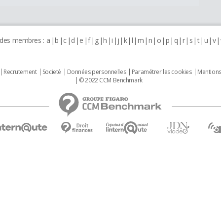
 des membres :
a
b
c
d
e
f
g
h
i
j
k
l
m
n
o
p
q
r
s
t
u
v
Recrutement
Societé
Données personnelles
Paramétrer les cookies
Mentions
© 2022 CCM Benchmark