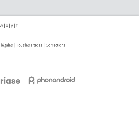
w
x
y
z
 légales
Tous les articles
Corrections