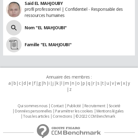
Said EL MAHJOUBY
profil professionnel | Confidentiel - Responsable des
ressources humaines
Nom "EL MAHJOUBI"
Famille "EL MAHJOUBI"
Annuaire des membres :
a
b
c
d
e
f
g
h
i
j
k
l
m
n
o
p
q
r
s
t
u
v
w
x
y
z
Qui sommes nous
Contact
Publicité
Recrutement
Societé
Données personnelles
Paramétrer les cookies
Mentions légales
Tous les articles
Corrections
© 2022 CCM Benchmark