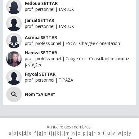
Fedoua SETTAR
profil personnel | EVREUX
Jamal SETTAR
profil personnel | EVREUX
Asmaa SETTAR
profil professionnel | ESCA - Chargée d'orientation
Hamza SETTAR
profil professionnel | Capgemini - Consultant technique
java/j2ee
Faycal SETTAR
profil personnel | TIPAZA
Nom "SAIDAR"
Annuaire des membres :
a
b
c
d
e
f
g
h
i
j
k
l
m
n
o
p
q
r
s
t
u
v
w
x
y