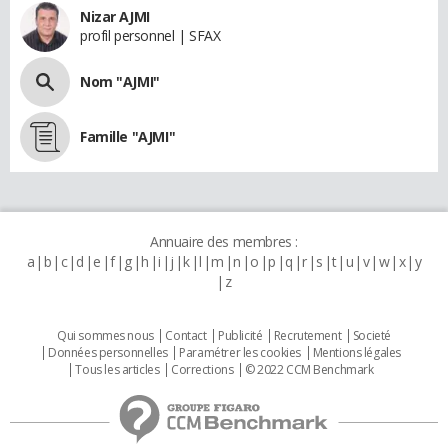
Nizar AJMI
profil personnel | SFAX
Nom "AJMI"
Famille "AJMI"
Annuaire des membres :
a
b
c
d
e
f
g
h
i
j
k
l
m
n
o
p
q
r
s
t
u
v
w
x
y
z
Qui sommes nous
Contact
Publicité
Recrutement
Societé
Données personnelles
Paramétrer les cookies
Mentions légales
Tous les articles
Corrections
© 2022 CCM Benchmark