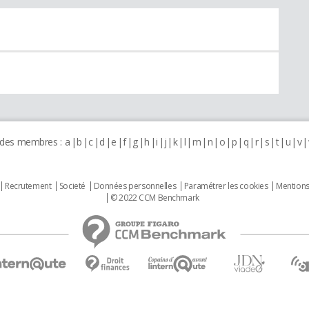
 des membres :
a
b
c
d
e
f
g
h
i
j
k
l
m
n
o
p
q
r
s
t
u
v
Recrutement
Societé
Données personnelles
Paramétrer les cookies
Mentions
© 2022 CCM Benchmark