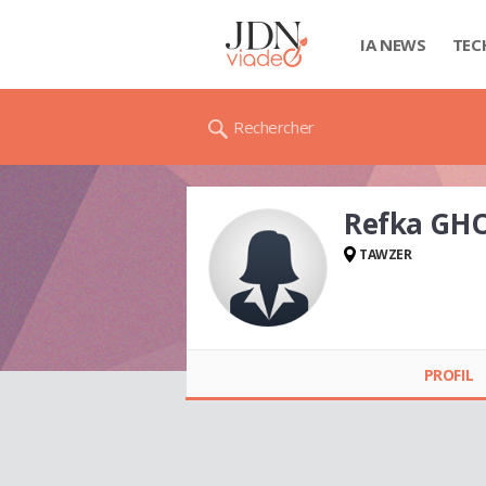
IA NEWS
TEC
Rechercher
Refka G
TAWZER
Refka GHOUMA
PROFIL