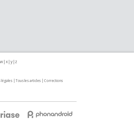
w
x
y
z
 légales
Tous les articles
Corrections