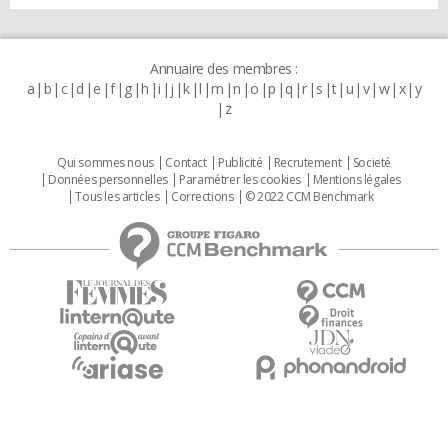
Annuaire des membres :
a
b
c
d
e
f
g
h
i
j
k
l
m
n
o
p
q
r
s
t
u
v
w
x
y
z
Qui sommes nous
Contact
Publicité
Recrutement
Societé
Données personnelles
Paramétrer les cookies
Mentions légales
Tous les articles
Corrections
© 2022 CCM Benchmark