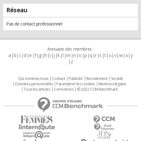
Réseau
Pas de contact professionnel
Annuaire des membres :
a
b
c
d
e
f
g
h
i
j
k
l
m
n
o
p
q
r
s
t
u
v
w
x
y
z
Qui sommes nous
Contact
Publicité
Recrutement
Societé
Données personnelles
Paramétrer les cookies
Mentions légales
Tous les articles
Corrections
© 2022 CCM Benchmark