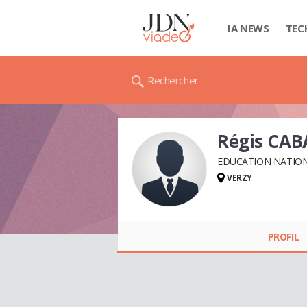
IA NEWS
TEC
Rechercher
Régis CA
EDUCATION NATIO
VERZY
Régis CABANAC
PROFIL