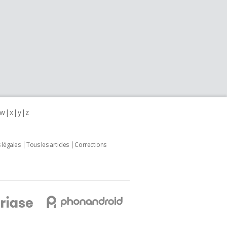
w
x
y
z
 légales
Tous les articles
Corrections