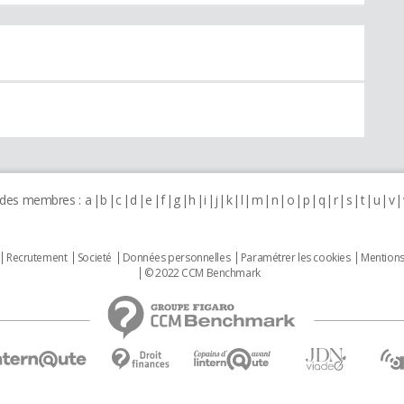
 des membres :
a
b
c
d
e
f
g
h
i
j
k
l
m
n
o
p
q
r
s
t
u
v
Recrutement
Societé
Données personnelles
Paramétrer les cookies
Mentions
© 2022 CCM Benchmark