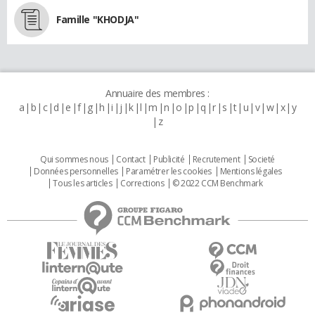
Famille "KHODJA"
Annuaire des membres :
a
b
c
d
e
f
g
h
i
j
k
l
m
n
o
p
q
r
s
t
u
v
w
x
y
z
Qui sommes nous
Contact
Publicité
Recrutement
Societé
Données personnelles
Paramétrer les cookies
Mentions légales
Tous les articles
Corrections
© 2022 CCM Benchmark