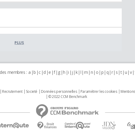
PLUS
 des membres :
a
b
c
d
e
f
g
h
i
j
k
l
m
n
o
p
q
r
s
t
u
v
Recrutement
Societé
Données personnelles
Paramétrer les cookies
Mentions
© 2022 CCM Benchmark