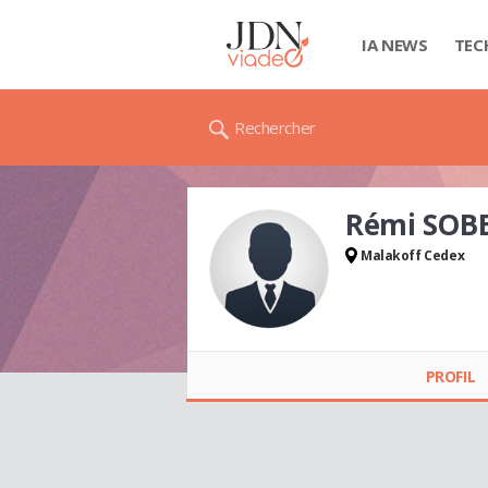
IA NEWS
TEC
Rechercher
Rémi SOB
Malakoff Cedex
Rémi SOBEZAK
PROFIL