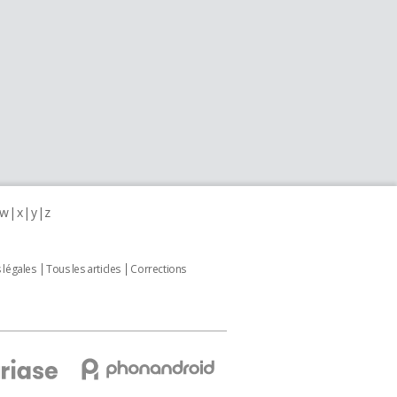
w
x
y
z
 légales
Tous les articles
Corrections