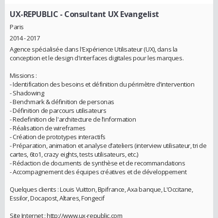
UX-REPUBLIC
- Consultant UX Evangelist
Paris
2014 - 2017
Agence spécialisée dans l'Expérience Utilisateur (UX), dans la
conception et le design d'interfaces digitales pour les marques.
Missions :
- Identification des besoins et définition du périmètre d’intervention
- Shadowing
- Benchmark & définition de personas
- Définition de parcours utilisateurs
- Redefinition de l'architecture de l’information
- Réalisation de wireframes
- Création de prototypes interactifs
- Préparation, animation et analyse d’ateliers (interview utilisateur, tri de
cartes, 6to1, crazy eights, tests utilisateurs, etc.)
- Rédaction de documents de synthèse et de recommandations
- Accompagnement des équipes créatives et de développement
Quelques clients : Louis Vuitton, Bpifrance, Axa banque, L'Occitane,
Essilor, Docapost, Altares, Fongecif
Site Internet : http://www.ux-republic.com