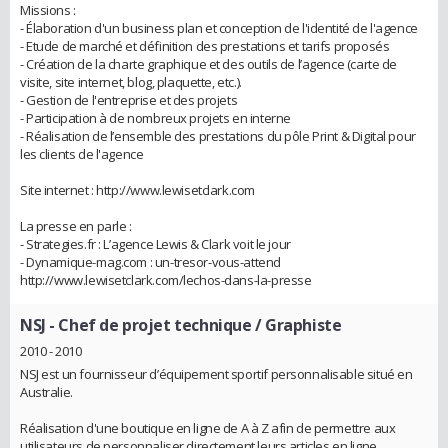
Missions :
- Élaboration d'un business plan et conception de l'identité de l'agence
- Etude de marché et définition des prestations et tarifs proposés
- Création de la charte graphique et des outils de l’agence (carte de
visite, site internet, blog, plaquette, etc.).
- Gestion de l'entreprise et des projets
- Participation à de nombreux projets en interne
- Réalisation de l’ensemble des prestations du pôle Print & Digital pour
les clients de l'agence
Site internet : http://www.lewisetclark.com
La presse en parle :
- Strategies.fr : L’agence Lewis & Clark voit le jour
- Dynamique-mag.com : un-tresor-vous-attend
http://www.lewisetclark.com/lechos-dans-la-presse
NSJ
- Chef de projet technique / Graphiste
2010 - 2010
NSJ est un fournisseur d’équipement sportif personnalisable situé en
Australie.
Réalisation d'une boutique en ligne de A à Z afin de permettre aux
utilisateurs de personnaliser directement leurs articles en ligne.