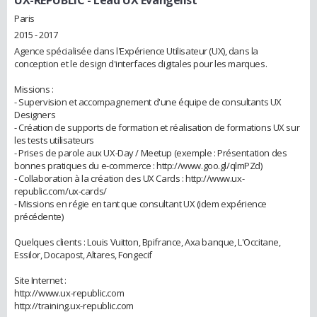
UX-REPUBLIC
- Lead UX Evangelist
Paris
2015 - 2017
Agence spécialisée dans l'Expérience Utilisateur (UX), dans la
conception et le design d'interfaces digitales pour les marques.
Missions :
- Supervision et accompagnement d'une équipe de consultants UX
Designers
- Création de supports de formation et réalisation de formations UX sur
les tests utilisateurs
- Prises de parole aux UX-Day / Meetup (exemple : Présentation des
bonnes pratiques du e-commerce : http://www.goo.gl/qlmPZd)
- Collaboration à la création des UX Cards : http://www.ux-
republic.com/ux-cards/
- Missions en régie en tant que consultant UX (idem expérience
précédente)
Quelques clients : Louis Vuitton, Bpifrance, Axa banque, L'Occitane,
Essilor, Docapost, Altares, Fongecif
Site Internet :
http://www.ux-republic.com
http://training.ux-republic.com