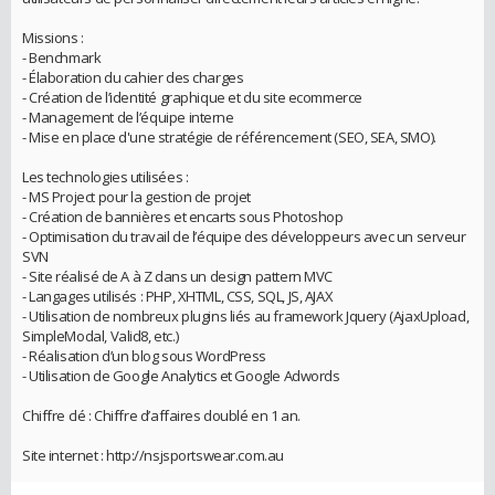
Missions :
- Benchmark
- Élaboration du cahier des charges
- Création de l’identité graphique et du site ecommerce
- Management de l’équipe interne
- Mise en place d'une stratégie de référencement (SEO, SEA, SMO).
Les technologies utilisées :
- MS Project pour la gestion de projet
- Création de bannières et encarts sous Photoshop
- Optimisation du travail de l’équipe des développeurs avec un serveur
SVN
- Site réalisé de A à Z dans un design pattern MVC
- Langages utilisés : PHP, XHTML, CSS, SQL, JS, AJAX
- Utilisation de nombreux plugins liés au framework Jquery (AjaxUpload,
SimpleModal, Valid8, etc.)
- Réalisation d’un blog sous WordPress
- Utilisation de Google Analytics et Google Adwords
Chiffre clé : Chiffre d’affaires doublé en 1 an.
Site internet : http://nsjsportswear.com.au