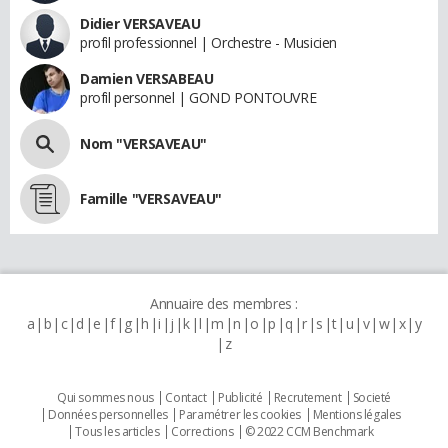
Didier VERSAVEAU
profil professionnel | Orchestre - Musicien
Damien VERSABEAU
profil personnel | GOND PONTOUVRE
Nom "VERSAVEAU"
Famille "VERSAVEAU"
Annuaire des membres :
a
b
c
d
e
f
g
h
i
j
k
l
m
n
o
p
q
r
s
t
u
v
w
x
y
z
Qui sommes nous
Contact
Publicité
Recrutement
Societé
Données personnelles
Paramétrer les cookies
Mentions légales
Tous les articles
Corrections
© 2022 CCM Benchmark