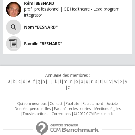
Rémi BESNARD
profil professionnel | GE Healthcare - Lead program
integrator
Nom "BESNARD"
Famille "BESNARD"
Annuaire des membres :
a
b
c
d
e
f
g
h
i
j
k
l
m
n
o
p
q
r
s
t
u
v
w
x
y
z
Qui sommes nous
Contact
Publicité
Recrutement
Societé
Données personnelles
Paramétrer les cookies
Mentions légales
Tous les articles
Corrections
© 2022 CCM Benchmark