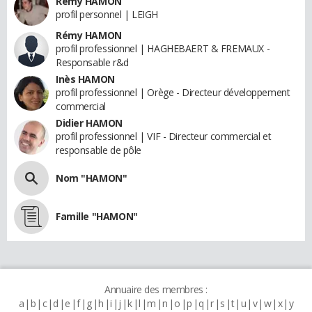
Rémy HAMON
profil personnel | LEIGH
Rémy HAMON
profil professionnel | HAGHEBAERT & FREMAUX -
Responsable r&d
Inès HAMON
profil professionnel | Orège - Directeur développement
commercial
Didier HAMON
profil professionnel | VIF - Directeur commercial et
responsable de pôle
Nom "HAMON"
Famille "HAMON"
Annuaire des membres :
a
b
c
d
e
f
g
h
i
j
k
l
m
n
o
p
q
r
s
t
u
v
w
x
y