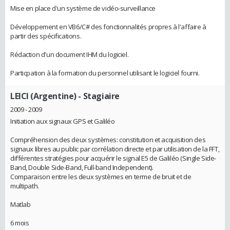
Mise en place d'un système de vidéo-surveillance
Développement en VB6/C# des fonctionnalités propres à l'affaire à
partir des spécifications.
Rédaction d'un document IHM du logiciel.
Particpation à la formation du personnel utilisant le logiciel fourni.
LEICI (Argentine)
- Stagiaire
2009 - 2009
Initiation aux signaux GPS et Galiléo
Compréhension des deux systèmes: constitution et acquisition des
signaux libres au public par corrélation directe et par utilisation de la FFT,
différentes stratégies pour acquérir le signal E5 de Galiléo (Single Side-
Band, Double Side-Band, Full-band Independent).
Comparaison entre les deux systèmes en terme de bruit et de
multipath.
Matlab
6 mois