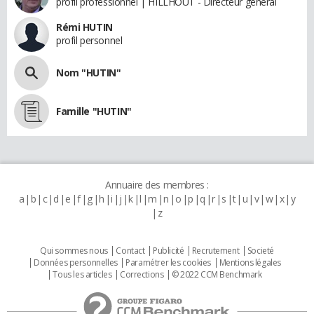
profil professionnel | HILLHOUT - Directeur général
Rémi HUTIN
profil personnel
Nom "HUTIN"
Famille "HUTIN"
Annuaire des membres :
a
b
c
d
e
f
g
h
i
j
k
l
m
n
o
p
q
r
s
t
u
v
w
x
y
z
Qui sommes nous
Contact
Publicité
Recrutement
Societé
Données personnelles
Paramétrer les cookies
Mentions légales
Tous les articles
Corrections
© 2022 CCM Benchmark