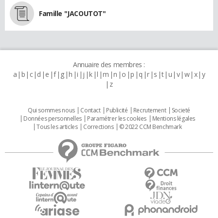
Famille "JACOUTOT"
Annuaire des membres :
a
b
c
d
e
f
g
h
i
j
k
l
m
n
o
p
q
r
s
t
u
v
w
x
y
z
Qui sommes nous
Contact
Publicité
Recrutement
Societé
Données personnelles
Paramétrer les cookies
Mentions légales
Tous les articles
Corrections
© 2022 CCM Benchmark