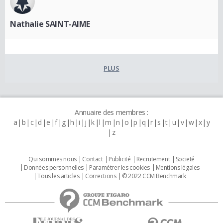
Nathalie SAINT-AIME
PLUS
Annuaire des membres :
a
b
c
d
e
f
g
h
i
j
k
l
m
n
o
p
q
r
s
t
u
v
w
x
y
z
Qui sommes nous
Contact
Publicité
Recrutement
Societé
Données personnelles
Paramétrer les cookies
Mentions légales
Tous les articles
Corrections
© 2022 CCM Benchmark