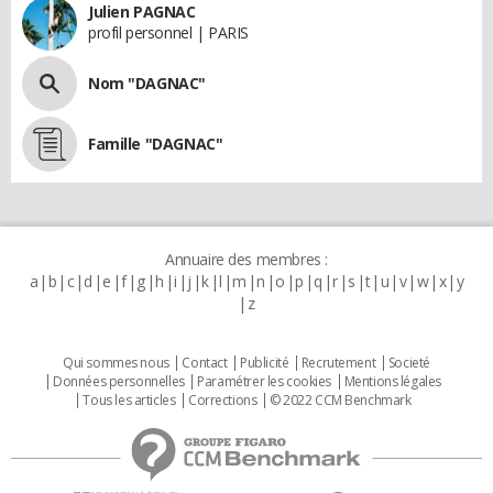
Julien PAGNAC
profil personnel | PARIS
Nom "DAGNAC"
Famille "DAGNAC"
Annuaire des membres :
a
b
c
d
e
f
g
h
i
j
k
l
m
n
o
p
q
r
s
t
u
v
w
x
y
z
Qui sommes nous
Contact
Publicité
Recrutement
Societé
Données personnelles
Paramétrer les cookies
Mentions légales
Tous les articles
Corrections
© 2022 CCM Benchmark