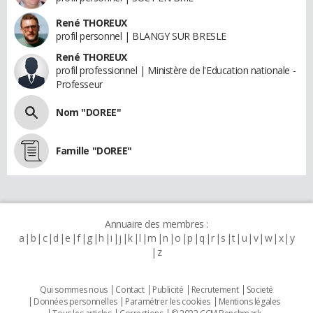
René THOREUX
profil personnel | BLANGY SUR BRESLE
René THOREUX
profil professionnel | Ministère de l'Education nationale -
Professeur
Nom "DOREE"
Famille "DOREE"
Annuaire des membres :
a
b
c
d
e
f
g
h
i
j
k
l
m
n
o
p
q
r
s
t
u
v
w
x
y
z
Qui sommes nous
Contact
Publicité
Recrutement
Societé
Données personnelles
Paramétrer les cookies
Mentions légales