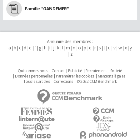
Famille "GANDEMER"
Annuaire des membres :
a
b
c
d
e
f
g
h
i
j
k
l
m
n
o
p
q
r
s
t
u
v
w
x
y
z
Qui sommes nous
Contact
Publicité
Recrutement
Societé
Données personnelles
Paramétrer les cookies
Mentions légales
Tous les articles
Corrections
© 2022 CCM Benchmark