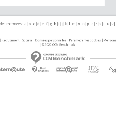
 des membres :
a
b
c
d
e
f
g
h
i
j
k
l
m
n
o
p
q
r
s
t
u
v
Recrutement
Societé
Données personnelles
Paramétrer les cookies
Mentions
© 2022 CCM Benchmark