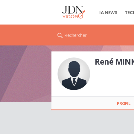
IA NEWS
TEC
Rechercher
René MIN
René MINKO
PROFIL