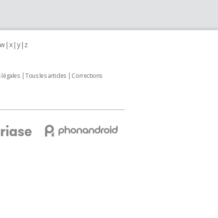
w
x
y
z
 légales
Tous les articles
Corrections