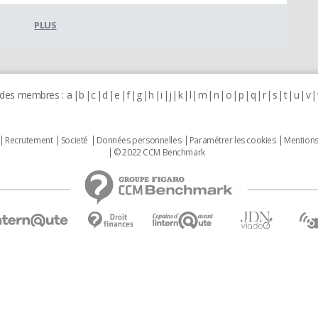
PLUS
 des membres :
a
b
c
d
e
f
g
h
i
j
k
l
m
n
o
p
q
r
s
t
u
v
Recrutement
Societé
Données personnelles
Paramétrer les cookies
Mentions
© 2022 CCM Benchmark