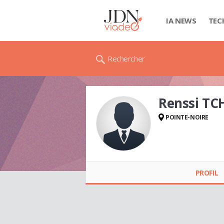
IA NEWS
TEC
Rechercher
Renssi TC
POINTE-NOIRE
Renssi TCHAPI
PROFIL