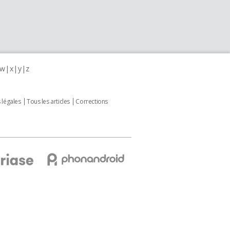
w
x
y
z
 légales
Tous les articles
Corrections