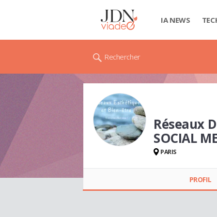
IA NEWS
TEC
Rechercher
Réseaux De
SOCIAL ME
Réseaux Des Spas Et
PARIS
Instituts En
Esthétique Et Bien-
être SOOZ SOCIAL
PROFIL
MEDIA AGENCY
(SOCIAL MEDIA ET E-
COMMERCE)