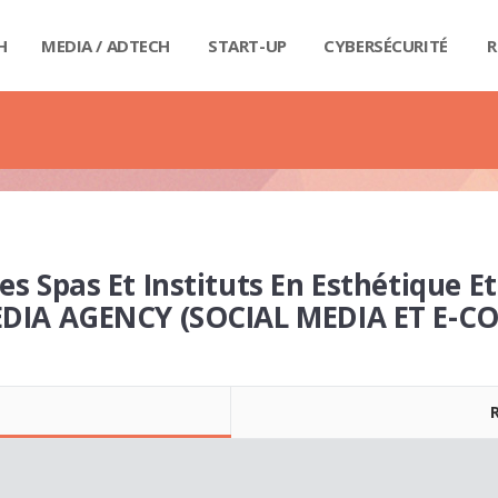
H
MEDIA / ADTECH
START-UP
CYBERSÉCURITÉ
R
BIG
CAR
FI
IND
E-R
IOT
MA
PA
QU
RET
SE
SM
WE
MA
LIV
GUI
GUI
GUI
GUI
GUI
GU
GUI
BUD
PRI
DIC
DIC
DIC
DI
DI
DIC
s Spas Et Instituts En Esthétique E
DIA AGENCY (SOCIAL MEDIA ET E-