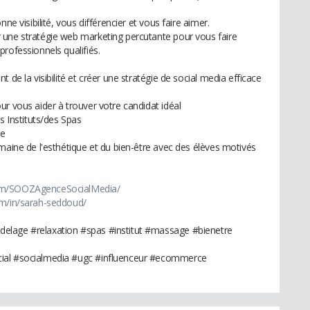
ne visibilité, vous différencier et vous faire aimer.
 une stratégie web marketing percutante pour vous faire
rofessionnels qualifiés.
 de la visibilité et créer une stratégie de social media efficace
r vous aider à trouver votre candidat idéal
s Instituts/des Spas
le
maine de l'esthétique et du bien-être avec des élèves motivés
om/SOOZAgenceSocialMedia/
om/in/sarah-seddoud/
elage #relaxation #spas #institut #massage #bienetre
cial #socialmedia #ugc #influenceur #ecommerce