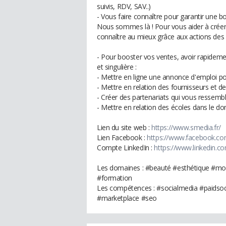
suivis, RDV, SAV..)
- Vous faire connaître pour garantir une bon
Nous sommes là ! Pour vous aider à créer
connaître au mieux grâce aux actions des p
- Pour booster vos ventes, avoir rapidement
et singulière :
- Mettre en ligne une annonce d'emploi pou
- Mettre en relation des fournisseurs et de
- Créer des partenariats qui vous ressemb
- Mettre en relation des écoles dans le do
Lien du site web :
https://www.smedia.fr/
Lien Facebook :
https://www.facebook.c
Compte LinkedIn :
https://www.linkedin.c
Les domaines : #beauté #esthétique #mod
#formation
Les compétences : #socialmedia #paidso
#marketplace #seo