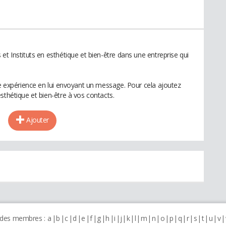
et Instituts en esthétique et bien-être dans une entreprise qui
te expérience en lui envoyant un message. Pour cela ajoutez
sthétique et bien-être à vos contacts.
Ajouter
 des membres :
a
b
c
d
e
f
g
h
i
j
k
l
m
n
o
p
q
r
s
t
u
v