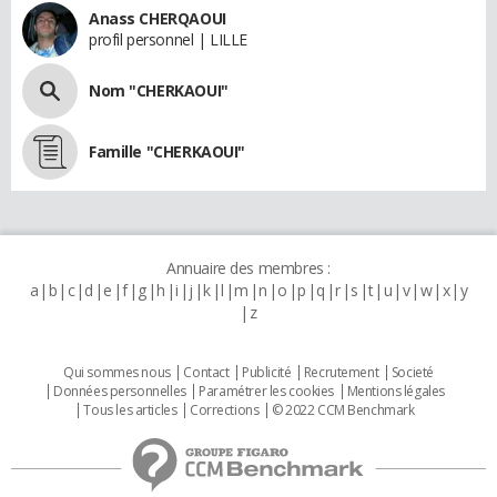
Anass CHERQAOUI
profil personnel | LILLE
Nom "CHERKAOUI"
Famille "CHERKAOUI"
Annuaire des membres :
a
b
c
d
e
f
g
h
i
j
k
l
m
n
o
p
q
r
s
t
u
v
w
x
y
z
Qui sommes nous
Contact
Publicité
Recrutement
Societé
Données personnelles
Paramétrer les cookies
Mentions légales
Tous les articles
Corrections
© 2022 CCM Benchmark