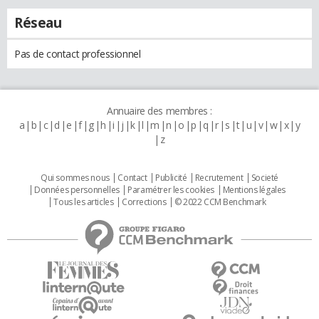
Réseau
Pas de contact professionnel
Annuaire des membres :
a
b
c
d
e
f
g
h
i
j
k
l
m
n
o
p
q
r
s
t
u
v
w
x
y
z
Qui sommes nous
Contact
Publicité
Recrutement
Societé
Données personnelles
Paramétrer les cookies
Mentions légales
Tous les articles
Corrections
© 2022 CCM Benchmark