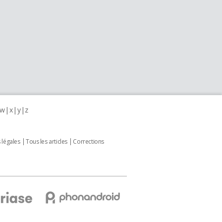
w
x
y
z
 légales
Tous les articles
Corrections