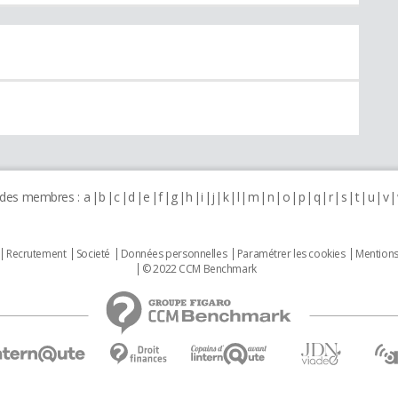
 des membres :
a
b
c
d
e
f
g
h
i
j
k
l
m
n
o
p
q
r
s
t
u
v
Recrutement
Societé
Données personnelles
Paramétrer les cookies
Mentions
© 2022 CCM Benchmark