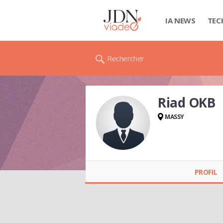
IA NEWS
TEC
Rechercher
Riad OKB
MASSY
Riad OKB
PROFIL