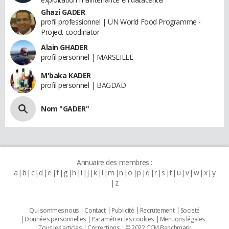
Ghazi GADER
profil professionnel | UN World Food Programme -
Project coodinator
Alain GHADER
profil personnel | MARSEILLE
M'baka KADER
profil personnel | BAGDAD
Nom "GADER"
Annuaire des membres :
a
b
c
d
e
f
g
h
i
j
k
l
m
n
o
p
q
r
s
t
u
v
w
x
y
z
Qui sommes nous
Contact
Publicité
Recrutement
Societé
Données personnelles
Paramétrer les cookies
Mentions légales
Tous les articles
Corrections
© 2022 CCM Benchmark