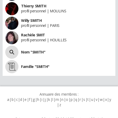
Thierry SMITH
profil personnel | MOULINS
Willy SMITH
profil personnel | PARIS
Rachèle SMIT
profil personnel | HOUILLES
Nom "SMITH"
Famille "SMITH"
Annuaire des membres :
a
b
c
d
e
f
g
h
i
j
k
l
m
n
o
p
q
r
s
t
u
v
w
x
y
z