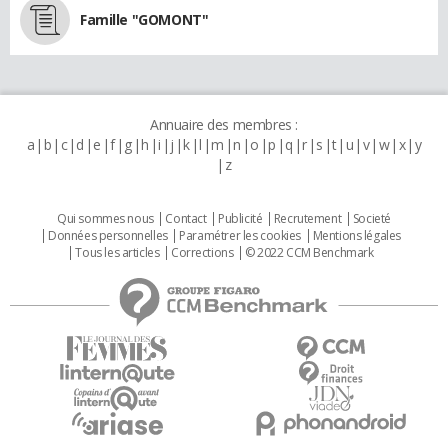
Famille "GOMONT"
Annuaire des membres :
a
b
c
d
e
f
g
h
i
j
k
l
m
n
o
p
q
r
s
t
u
v
w
x
y
z
Qui sommes nous
Contact
Publicité
Recrutement
Societé
Données personnelles
Paramétrer les cookies
Mentions légales
Tous les articles
Corrections
© 2022 CCM Benchmark