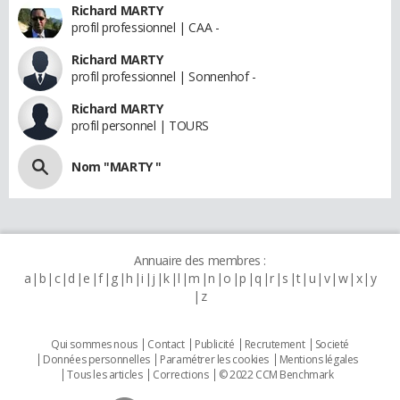
Richard MARTY
profil professionnel | CAA -
Richard MARTY
profil professionnel | Sonnenhof -
Richard MARTY
profil personnel | TOURS
Nom "MARTY "
Annuaire des membres :
a
b
c
d
e
f
g
h
i
j
k
l
m
n
o
p
q
r
s
t
u
v
w
x
y
z
Qui sommes nous
Contact
Publicité
Recrutement
Societé
Données personnelles
Paramétrer les cookies
Mentions légales
Tous les articles
Corrections
© 2022 CCM Benchmark