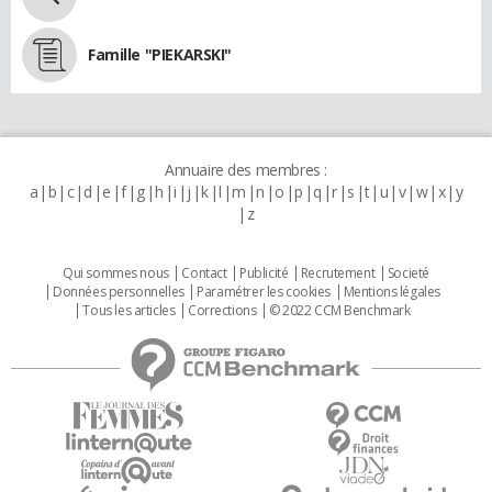
Famille "PIEKARSKI"
Annuaire des membres :
a
b
c
d
e
f
g
h
i
j
k
l
m
n
o
p
q
r
s
t
u
v
w
x
y
z
Qui sommes nous
Contact
Publicité
Recrutement
Societé
Données personnelles
Paramétrer les cookies
Mentions légales
Tous les articles
Corrections
© 2022 CCM Benchmark