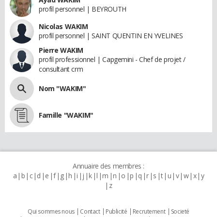
profil personnel | BEYROUTH
Nicolas WAKIM
profil personnel | SAINT QUENTIN EN YVELINES
Pierre WAKIM
profil professionnel | Capgemini - Chef de projet /
consultant crm
Nom "WAKIM"
Famille "WAKIM"
Annuaire des membres :
a
b
c
d
e
f
g
h
i
j
k
l
m
n
o
p
q
r
s
t
u
v
w
x
y
z
Qui sommes nous
Contact
Publicité
Recrutement
Societé