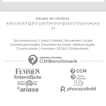
Annuaire des membres :
a
b
c
d
e
f
g
h
i
j
k
l
m
n
o
p
q
r
s
t
u
v
w
x
y
z
Qui sommes nous
Contact
Publicité
Recrutement
Societé
Données personnelles
Paramétrer les cookies
Mentions légales
Tous les articles
Corrections
© 2022 CCM Benchmark