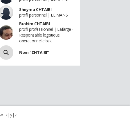
Sheyma CHTAIBI
profil personnel | LE MANS
Brahim CHTAIBI
profil professionnel | Lafarge -
Responsable logistique
operationnelle bsk
Nom "CHTAIBI"
w
x
y
z