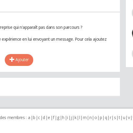
reprise qui n'apparaît pas dans son parcours ?
te expérience en lui envoyant un message. Pour cela ajoutez
Ajouter
 des membres :
a
b
c
d
e
f
g
h
i
j
k
l
m
n
o
p
q
r
s
t
u
v