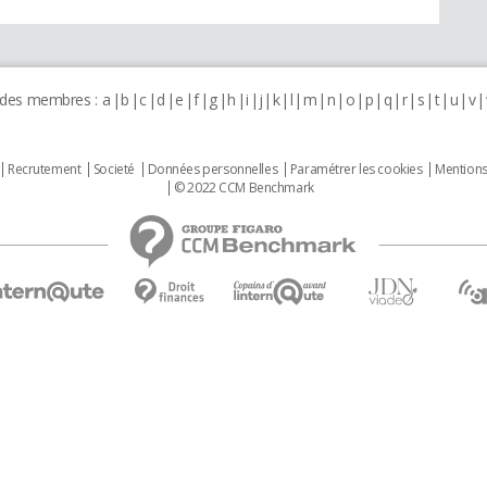
 des membres :
a
b
c
d
e
f
g
h
i
j
k
l
m
n
o
p
q
r
s
t
u
v
Recrutement
Societé
Données personnelles
Paramétrer les cookies
Mentions
© 2022 CCM Benchmark