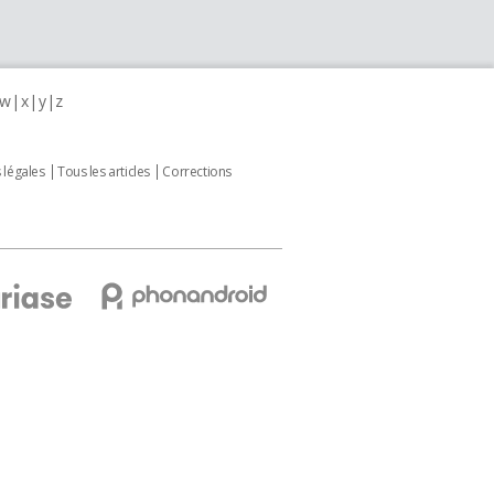
w
x
y
z
 légales
Tous les articles
Corrections