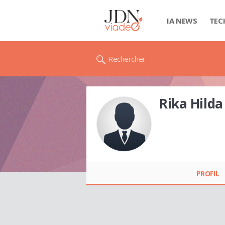
IA NEWS
TEC
Rechercher
Rika Hild
Rika Hilda MAZETHE
PROFIL