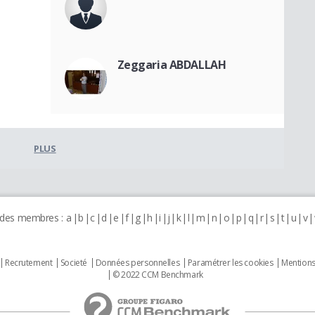
Zeggaria ABDALLAH
PLUS
 des membres :
a
b
c
d
e
f
g
h
i
j
k
l
m
n
o
p
q
r
s
t
u
v
Recrutement
Societé
Données personnelles
Paramétrer les cookies
Mentions
© 2022 CCM Benchmark