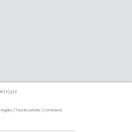
w
x
y
z
 légales
Tous les articles
Corrections