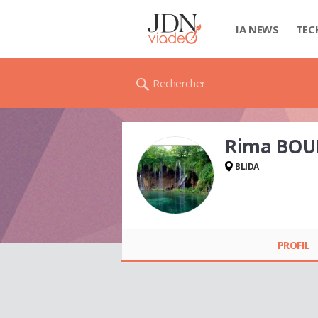
IA NEWS
TEC
Rechercher
Rima BOU
BLIDA
Rima BOUNABI
PROFIL