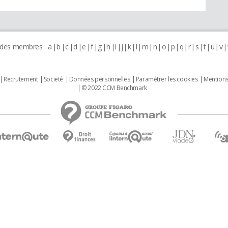
 des membres :
a
b
c
d
e
f
g
h
i
j
k
l
m
n
o
p
q
r
s
t
u
v
Recrutement
Societé
Données personnelles
Paramétrer les cookies
Mentions
© 2022 CCM Benchmark