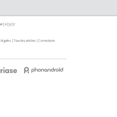
w
x
y
z
 légales
Tous les articles
Corrections