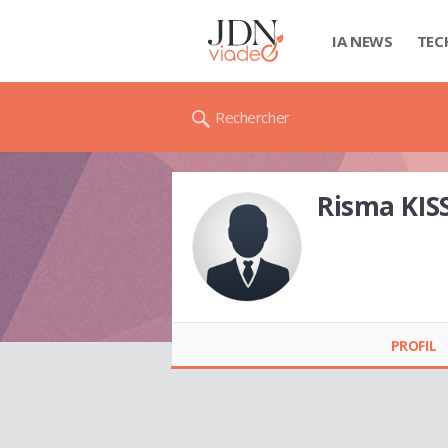
IA NEWS
TEC
Rechercher
Risma KI
Risma KISSAMA
PROFIL