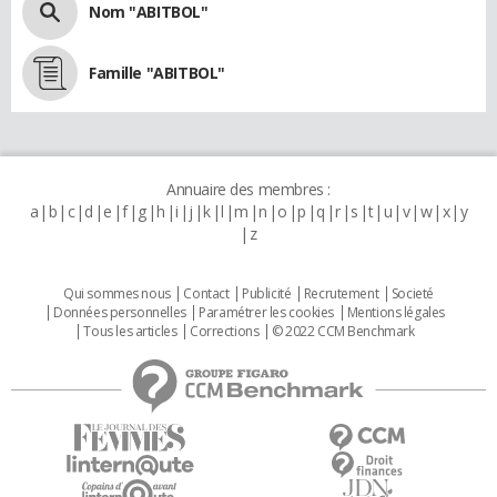
Nom "ABITBOL"
Famille "ABITBOL"
Annuaire des membres :
a
b
c
d
e
f
g
h
i
j
k
l
m
n
o
p
q
r
s
t
u
v
w
x
y
z
Qui sommes nous
Contact
Publicité
Recrutement
Societé
Données personnelles
Paramétrer les cookies
Mentions légales
Tous les articles
Corrections
© 2022 CCM Benchmark