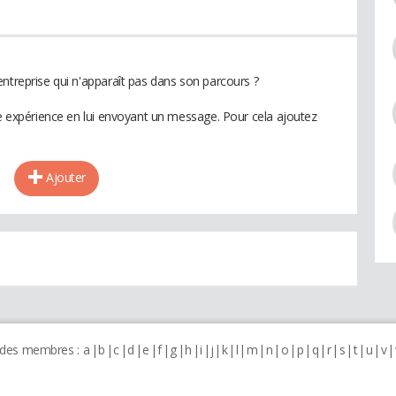
ntreprise qui n'apparaît pas dans son parcours ?
te expérience en lui envoyant un message. Pour cela ajoutez
Ajouter
 des membres :
a
b
c
d
e
f
g
h
i
j
k
l
m
n
o
p
q
r
s
t
u
v