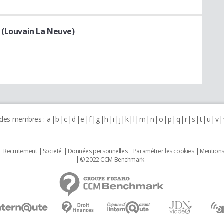
 (Louvain La Neuve)
 des membres :
a
b
c
d
e
f
g
h
i
j
k
l
m
n
o
p
q
r
s
t
u
v
Recrutement
Societé
Données personnelles
Paramétrer les cookies
Mentions
© 2022 CCM Benchmark