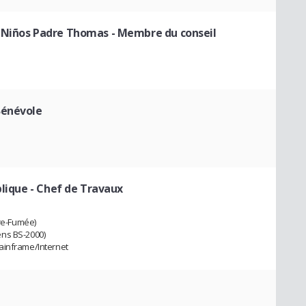
e Niños Padre Thomas
- Membre du conseil
Bénévole
blique
- Chef de Travaux
fre-Fumée)
ens BS-2000)
ainframe/Internet