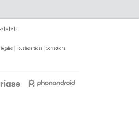
w
x
y
z
 légales
Tous les articles
Corrections