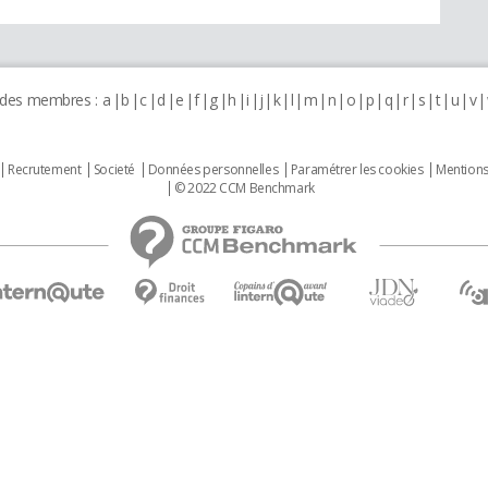
 des membres :
a
b
c
d
e
f
g
h
i
j
k
l
m
n
o
p
q
r
s
t
u
v
Recrutement
Societé
Données personnelles
Paramétrer les cookies
Mentions
© 2022 CCM Benchmark