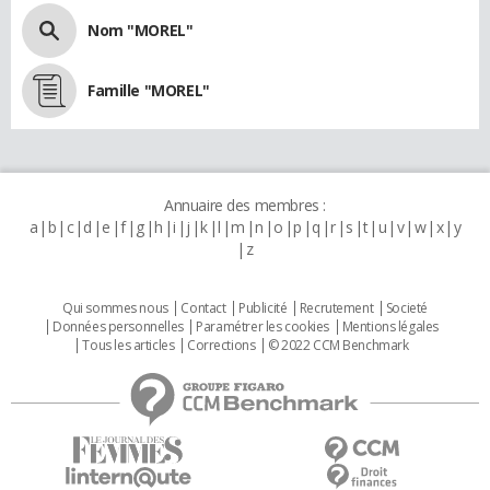
Nom "MOREL"
Famille "MOREL"
Annuaire des membres :
a
b
c
d
e
f
g
h
i
j
k
l
m
n
o
p
q
r
s
t
u
v
w
x
y
z
Qui sommes nous
Contact
Publicité
Recrutement
Societé
Données personnelles
Paramétrer les cookies
Mentions légales
Tous les articles
Corrections
© 2022 CCM Benchmark