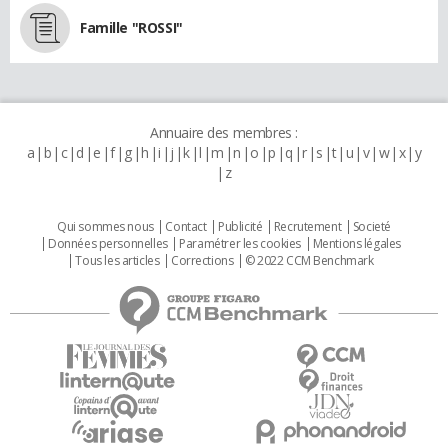
Famille "ROSSI"
Annuaire des membres :
a
b
c
d
e
f
g
h
i
j
k
l
m
n
o
p
q
r
s
t
u
v
w
x
y
z
Qui sommes nous
Contact
Publicité
Recrutement
Societé
Données personnelles
Paramétrer les cookies
Mentions légales
Tous les articles
Corrections
© 2022 CCM Benchmark