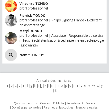
Vincenzo TONDO
profil professionnel
Pierrick TONDO
profil professionnel | Philips Lighting France - Exploitant
en apprentissage
Méryl DONDO
profil professionnel | Acsediate - Responsable du service
milieux réactif stérilisation& technicienne en bactériologie
(suppléante)
Nom "TONPO"
Annuaire des membres :
a
b
c
d
e
f
g
h
i
j
k
l
m
n
o
p
q
r
s
t
u
v
w
x
y
z
Qui sommes nous
Contact
Publicité
Recrutement
Societé
Données personnelles
Paramétrer les cookies
Mentions légales