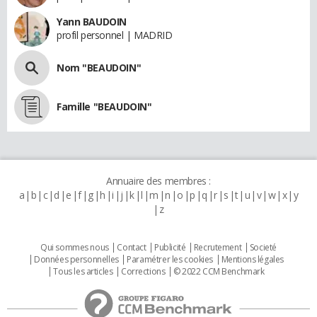
Yann BAUDOIN
profil personnel | MADRID
Nom "BEAUDOIN"
Famille "BEAUDOIN"
Annuaire des membres :
a
b
c
d
e
f
g
h
i
j
k
l
m
n
o
p
q
r
s
t
u
v
w
x
y
z
Qui sommes nous
Contact
Publicité
Recrutement
Societé
Données personnelles
Paramétrer les cookies
Mentions légales
Tous les articles
Corrections
© 2022 CCM Benchmark