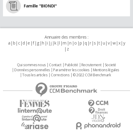
Famille "BIONDI"
Annuaire des membres :
a
b
c
d
e
f
g
h
i
j
k
l
m
n
o
p
q
r
s
t
u
v
w
x
y
z
Qui sommes nous
Contact
Publicité
Recrutement
Societé
Données personnelles
Paramétrer les cookies
Mentions légales
Tous les articles
Corrections
© 2022 CCM Benchmark