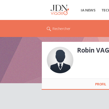
IA NEWS
TEC
Rechercher
Robin VA
Robin VAGNER
PROFIL