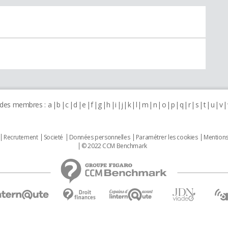
 des membres :
a
b
c
d
e
f
g
h
i
j
k
l
m
n
o
p
q
r
s
t
u
v
Recrutement
Societé
Données personnelles
Paramétrer les cookies
Mentions
© 2022 CCM Benchmark