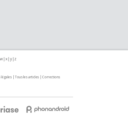
w
x
y
z
 légales
Tous les articles
Corrections