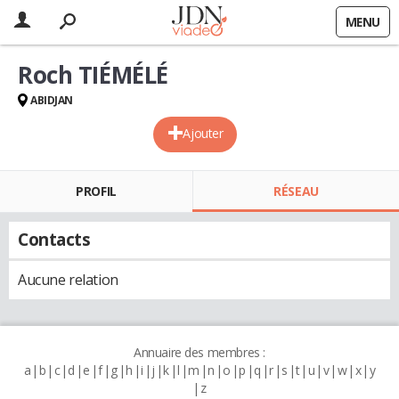
MENU
Roch TIÉMÉLÉ
ABIDJAN
Ajouter
PROFIL
RÉSEAU
Contacts
Aucune relation
Annuaire des membres :
a
b
c
d
e
f
g
h
i
j
k
l
m
n
o
p
q
r
s
t
u
v
w
x
y
z