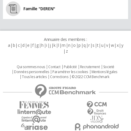
Famille "DEREN"
Annuaire des membres :
a
b
c
d
e
f
g
h
i
j
k
l
m
n
o
p
q
r
s
t
u
v
w
x
y
z
Qui sommes nous
Contact
Publicité
Recrutement
Societé
Données personnelles
Paramétrer les cookies
Mentions légales
Tous les articles
Corrections
© 2022 CCM Benchmark